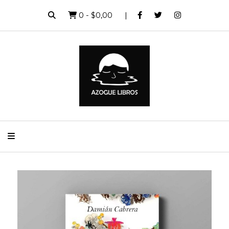
0
-
$0,00