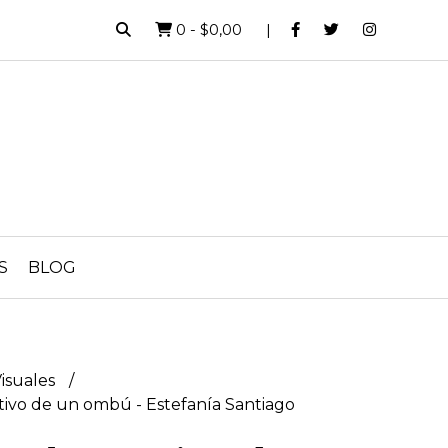
0
-
$0,00
S
BLOG
Visuales
tivo de un ombú - Estefanía Santiago