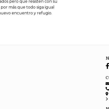
izados pero que resisten con su
 por más que todo siga igual
nuevo encuentro y refugio.
N
C
N