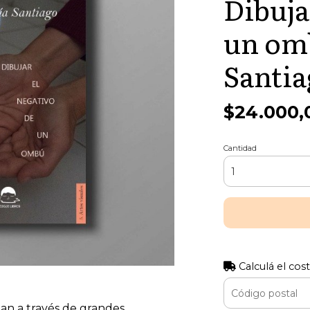
Dibuja
un omb
Santia
$24.000,
Cantidad
Calculá el cos
an a través de grandes